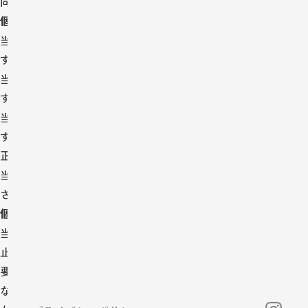
同意を得ることなく、第三者に提供しません。
個人情報の管理について
当社は、適法かつ公正な手段によって、個人情報を取得致しま
す。
当社は、個人情報の正確性を保ち、これを安全に管理致しま
す。
当社は、個人情報の紛失、破壊、改ざん及び漏えいなどを防止
するため、不正アクセス、コンピュータウイルス等に対する適
正な情報セキュリティ対策を講じます。
当社は、個人情報を持ち出し、外部へ送信する等により漏えい
させません。
個人情報の開示訂正・利用停止・消去について
当社は、本人が自己の個人情報について、開示・訂正・利用停
止・消去等を求める権利を有していることを確認し、これらの
要求ある場合には、異議なく速やかに対応します。
なお、当社の個人情報の取扱いにつきまして、ご意見、ご質問