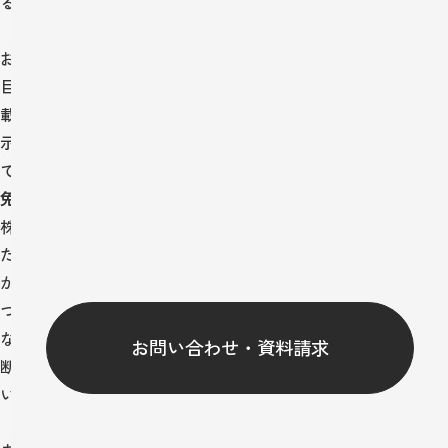
るものとして保護されます。
お客様が当ウェブサイト上の掲載物を改変することや、営利の
目的または公衆への開示、実演、販売若しくは貸与の目的で掲
載物を使用すること、掲載物から著作権その他の知的財産権表
示を除去すること、掲載物を第三者に転送することは禁止され
ています｡
免責事項
株式会社ツリーズは、当ウェブサイト上に情報を掲載するにあ
たり、正確な情報を提供するよう細心の注意を払っております
が､お客様が当ウェブサイトの情報を用いて行う一切の行為に
ついて、何ら責任を負うものではありません。
なお、事前に通知することなく、当ウェブサイトの運営を中
お問い合わせ・資料請求
断、情報の変更をする場合がありますので、ご容赦のほどお願
い申し上げます。