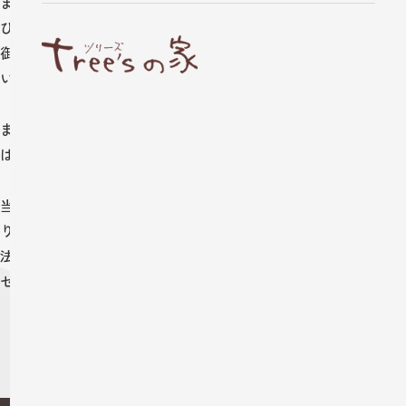
また、株式会社ツリーズは間接損害・特別損害・結果的損害及
び付随的損害（当ウェブサイトをご利用されたこと、若しくは
御利用なれなかったことに起因して生じた逸失利益など）につ
いては、一切責任を負いません。
また、当ウェブサイトへの電子メール等による通信に対して
は、返答する義務を負うものではありません。
当ウェブサイトは、日本国に居住されるお客様を対象としてお
ります。当ウェブサイトの管理、運用方法および掲載内容が違
法または不適切とされる国または地域からの本サイトへのアク
セスはご遠慮ください。