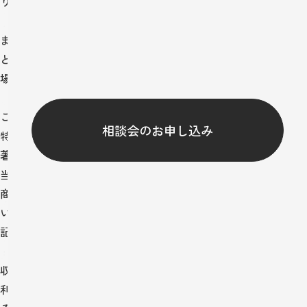
ります。
また、お客様が一層便利に活用していただけるよう、Cookieな
どの技術でセッション管理や利用状況に関する情報を収集する
場合がございます。
これらの利用にあたっては事前のことわりがない限り、個人を
相談会のお申し込み
特定可能な情報と組み合わせて利用することはありません。
著作権その他知的財産権について
当ウェブサイト上に掲載されている情報(文章・ロゴ・商標・
商号・写真・イラスト・データ等を含むが、それらに限らな
い)の特許権・著作権・商標権その他の知的財産権は、特段の
記載がない限り株式会社 ツリーズが所有しております｡
収載されているすべての情報は、WWW上で一般に公開され、
利用可能となった時点より 株式会社ツリーズが著作権を有す