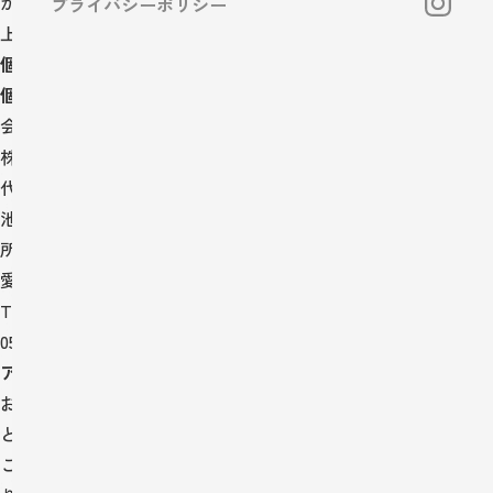
がございましたら、下記までご連絡下さいますようお願い申し
プライバシーポリシー
上げます。
個人情報の取扱について
個人情報に関するお問合わせ先
会社名
株式会社ツリーズ
代 表
池野友昭
所在地
愛知県豊田市北篠平町大麦田36-2
T E L
0565-50-5418
アクセスログ・クッキー等について
お客様がどのように当ウェブサイトへアクセスされたか？な
ど、ログの記録を行っております。
このデータは当ウェブサイトの充実をはかるために利用してお