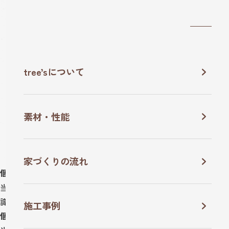
tree’sについて
PRIVACY POLICY
プライバシーポリシー
素材・性能
家づくりの流れ
TOP
プライバシーポリシー
個人情報保護方針
当社は、高度情報通信社会における個人情報保護の重要性を認
識し、以下の方針に基づき個人情報の保護に努めます。
施工事例
個人情報の取得について