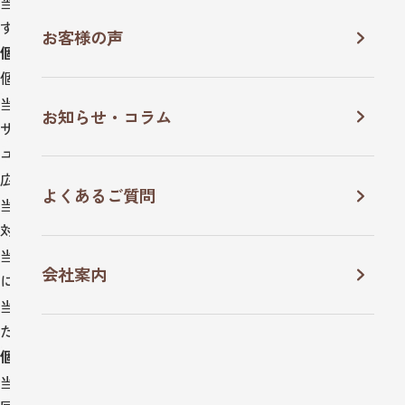
当社は、適法かつ公正な手段によって、個人情報を取得致しま
す。
お客様の声
個人情報の利用について
個人情報の具体的な利用目的は以下のとおりです。
当社の提供するサービスに関する登録の受付、本人確認、ユー
お知らせ・コラム
ザー認証、ユーザー設定の記録、維持、保護及び改善のため
ユーザーのトラフィック測定及び行動測定のため
広告の配信、表示及び効果測定のため
よくあるご質問
当社の提供するサービスに関するご案内、お問い合わせ等への
対応のため
当社の提供するサービスに関する当社の規約等に違反する行為
会社案内
に対する対応のため
当社の提供するサービスに関する規約等の変更などを通知する
ため
個人情報の第三者提供について
当社は、法令に定める場合を除き、個人情報を、事前に本人の