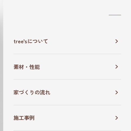
tree’sについて
素材・性能
家づくりの流れ
施工事例