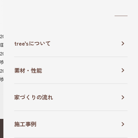
2025.10.07
tree’sについて
田園風景の中に静かに溶け込む平屋の家
2025.07.17
吹き抜けと薪ストーブの家。
素材・性能
2025.07.17
吹き抜けと梁のある家。
家づくりの流れ
施工事例