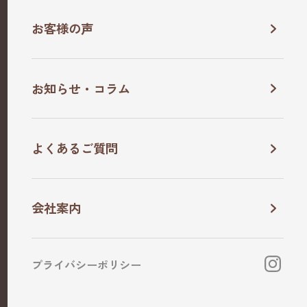
相談会のお申し込み
お客様の声
お問い合わせ・資料請求
お知らせ・コラム
よくあるご質問
会社案内
営業時間
9:00〜18:00
TEL
0565-50-5418
プライバシーポリシー
本社
愛知県豊田市北篠平町大麦田36-2
豊田店
愛知県豊田市上原町西山683-2